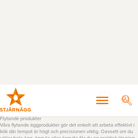
Hoppa
till
innehåll
Flytande produkter
Våra flytande äggprodukter gör det enkelt att arbeta effektivt i
kök där tempot är högt och precisionen viktig. Oavsett om du
väljer hela ägg, äggula eller äggvita får du en praktisk lösning