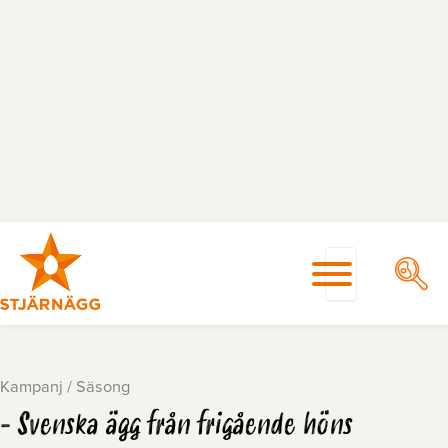
Hoppa
till
innehåll
Kampanj / Säsong
- Svenska ägg från frigående höns