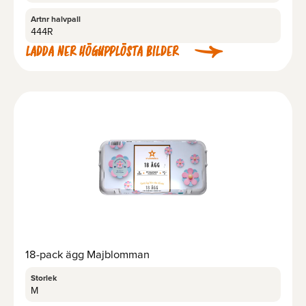
Artnr halvpall
444R
LADDA NER HÖGUPPLÖSTA BILDER
18-pack ägg Majblomman
Storlek
M