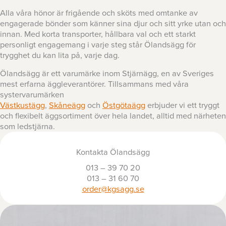
Alla våra hönor är frigående och sköts med omtanke av
engagerade bönder som känner sina djur och sitt yrke utan och
innan. Med korta transporter, hållbara val och ett starkt
personligt engagemang i varje steg står Ölandsägg för
trygghet du kan lita på, varje dag.
Ölandsägg är ett varumärke inom Stjärnägg, en av Sveriges
mest erfarna äggleverantörer. Tillsammans med våra
systervarumärken
Västkustägg
,
Skåneägg
och
Östgötaägg
erbjuder vi ett tryggt
och flexibelt äggsortiment över hela landet, alltid med närheten
som ledstjärna.
Kontakta Ölandsägg
013 – 39 70 20
013 – 31 60 70
order@kgsagg.se