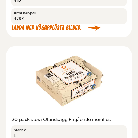
452
Artnr halvpall
479R
LADDA NER HÖGUPPLÖSTA BILDER
20-pack stora Ölandsägg Frigående inomhus
Storlek
L