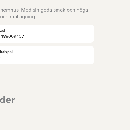
tt inomhus. Med sin goda smak och höga
g och matlagning.
kod
2489009407
 halvpall
R
lder