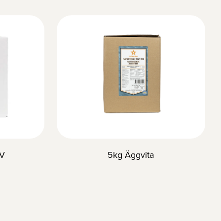
AV
5kg Äggvita