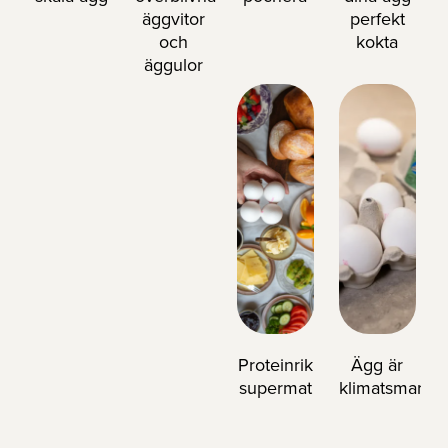
äggvitor
perfekt
och
kokta
äggulor
Proteinrik
Ägg är
supermat
klimatsmart