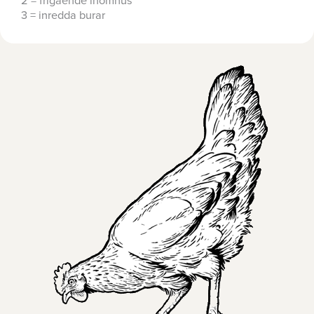
2 = frigående inomhus
3 = inredda burar