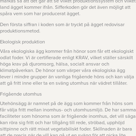
märkas så att det går att se vilket produktionssystem och vilket
land ägget kommer ifrån. Sifferkoden gör det även möjligt att
spåra vem som har producerat ägget.
Den första siffran i koden som är tryckt på ägget redovisar
produktionsmetod.
Ekologisk produktion
Våra ekologiska ägg kommer från hönor som får ett ekologiskt
odlat foder. Vi är certifierade enligt KRAV, vilket ställer särskilt
höga krav på djuromsorg, hälsa, socialt ansvar och
klimatpåverkan. De hönor som värper våra ekologiska ägg
lever i mindre grupper än vanliga frigående höns och kan välja
att gå fritt inne eller ta en sväng utomhus när vädret tillåter.
Frigående utomhus
Utehönsägg är namnet på de ägg som kommer från höns som
får välja fritt mellan inomhus- och utomhusmiljö. De har samma
faciliteter som hönorna som är frigående inomhus, det vill säga
kan röra sig fritt och har tillgång till rede, ströbad, upphöjd
sittpinne och rätt mixat vegetabiliskt foder. Skillnaden är bara
att de precis när de vill kan gå ut en sväng för att picka lite